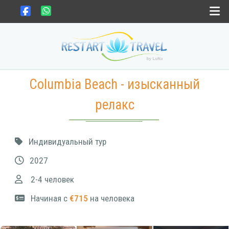
Выбрать страну
Columbia Beach - изысканный
Выбрать месяц
релакс
Gift card
Индивидуальный тур
Новости
2027
Контакты
2-4 человек
Начиная с
€715
на человека