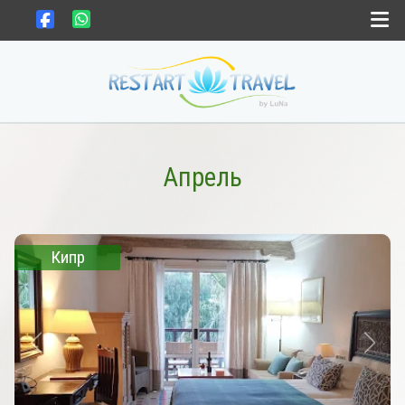
Выбрать страну
Выбрать месяц
Апрель
Gift card
Кипр
Новости
Контакты