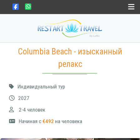
Выбрать страну
Columbia Beach - изысканный
Выбрать месяц
релакс
Gift card
Индивидуальный тур
Новости
2027
Контакты
2-4 человек
Начиная с
€492
на человека