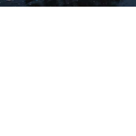
חרות 46, רמת גן
(+972) 03-6912774
(+972) 54-3108812
info@a-wedding.co.il