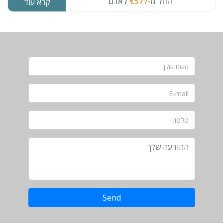
החל מ-
€577
לאדם
קרא עוד
Send